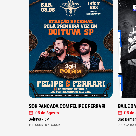
SOH PANCADA COM FELIPE E FERRARI
BAILE D
08 de Agosto
08 de 
Boituva - SP
São Berna
TOP COUNTRY RANCH
LOUNGE DA 