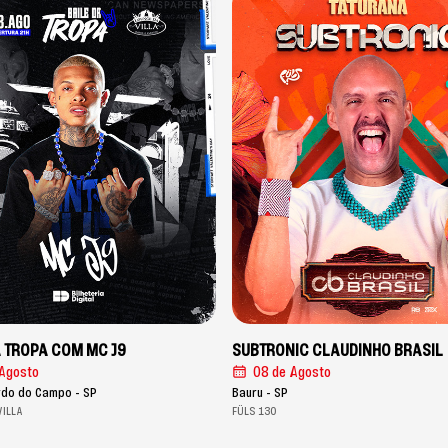
A TROPA COM MC J9
SUBTRONIC CLAUDINHO BRASIL
Agosto
08 de Agosto
rdo do Campo - SP
Bauru - SP
VILLA
FÜLS 130