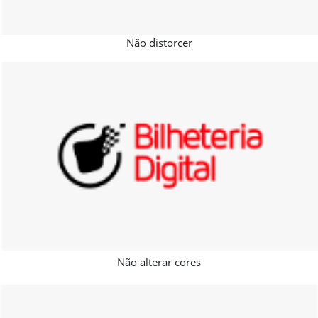
Não distorcer
Não alterar cores